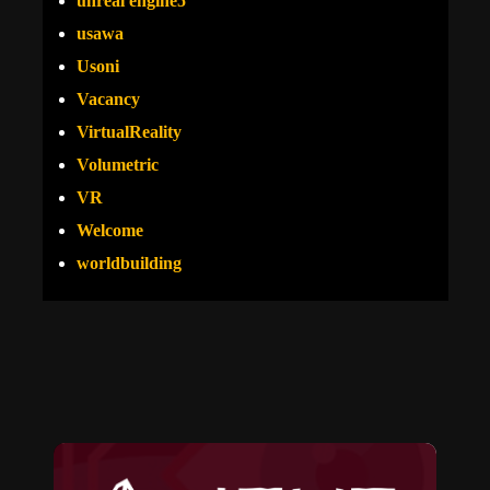
unreal engine5
usawa
Usoni
Vacancy
VirtualReality
Volumetric
VR
Welcome
worldbuilding