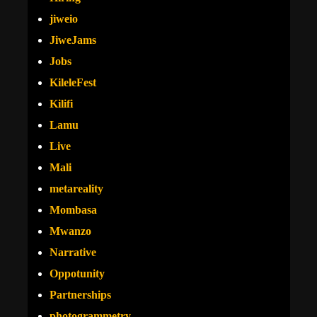
jiweio
JiweJams
Jobs
KileleFest
Kilifi
Lamu
Live
Mali
metareality
Mombasa
Mwanzo
Narrative
Oppotunity
Partnerships
photogrammetry